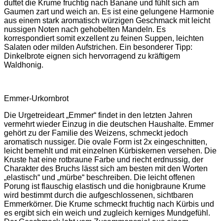
duftet die Krume fruchtig nach Banane und fühlt sich am
Gaumen zart und weich an. Es ist eine gelungene Harmonie
aus einem stark aromatisch würzigen Geschmack mit leicht
nussigen Noten nach gehobelten Mandeln. Es
korrespondiert somit exzellent zu feinen Suppen, leichten
Salaten oder milden Aufstrichen. Ein besonderer Tipp:
Dinkelbrote eignen sich hervorragend zu kräftigem
Waldhonig.
Emmer-Urkornbrot
Die Urgetreideart „Emmer“ findet in den letzten Jahren
vermehrt wieder Einzug in die deutschen Haushalte. Emmer
gehört zu der Familie des Weizens, schmeckt jedoch
aromatisch nussiger. Die ovale Form ist 2x eingeschnitten,
leicht bemehlt und mit einzelnen Kürbiskernen versehen. Die
Kruste hat eine rotbraune Farbe und riecht erdnussig, der
Charakter des Bruchs lässt sich am besten mit den Worten
„elastisch“ und „mürbe“ beschreiben. Die leicht offenen
Porung ist flauschig elastisch und die honigbraune Krume
wird bestimmt durch die aufgeschlossenen, sichtbaren
Emmerkörner. Die Krume schmeckt fruchtig nach Kürbis und
es ergibt sich ein weich und zugleich kerniges Mundgefühl.