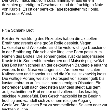
Der Geschmack lebt vom Zusammenspiel aus einem
dezenten getreidigem Geschmack und der fruchtigen Note
von Kürbis. Es ist der perfekte Tagesbegleiter mit Honig,
Käse oder Wurst.
Fit & Schlank Brot
Bei der Entwicklung des Rezeptes haben die aktuellen
Ernährungstrends eine große Rolle gespielt. Vegan,
Laktosefrei und Weizenfrei sind für viele wichtige Bausteine
in der Ernährung. Die schlanke längliche Form passt zum
Namen des Brotes. Die sonnengelbe, rustikal aufgerissene
Kruste ist in Sonnenblumenkernen und Maiscrisps gewälzt.
Das Brot kann schnell an der dekorativen Banderole erkannt
werden. In der Nase verfangen sich Aromen von leichten
Kaffeenoten und Haselnuss und die Kruste ist knackig kross.
Die wattige Porung weist ein Farbspiel von sonnengelb bis
kastanienbraun auf mit sichtbaren kernigen Ölsaaten. Ein
betörender Duft nach gerösteten Mandeln steigt aus dem
aufgeschnittenen Brot empor und vollendet das knackig
stückige Mundgefühl. Das Geschmacksbild ist zu Beginn
fruchtig und wandelt sich zu einem röstigen Abgang.
Genießen Sie dieses Brot zu sommerlichen Salaten oder zur
leichten Küche.