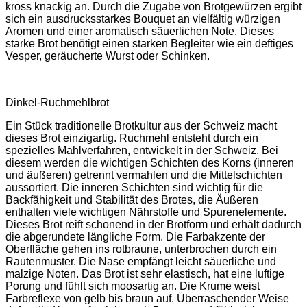
kross knackig an. Durch die Zugabe von Brotgewürzen ergibt
sich ein ausdrucksstarkes Bouquet an vielfältig würzigen
Aromen und einer aromatisch säuerlichen Note. Dieses
starke Brot benötigt einen starken Begleiter wie ein deftiges
Vesper, geräucherte Wurst oder Schinken.
Dinkel-Ruchmehlbrot
Ein Stück traditionelle Brotkultur aus der Schweiz macht
dieses Brot einzigartig. Ruchmehl entsteht durch ein
spezielles Mahlverfahren, entwickelt in der Schweiz. Bei
diesem werden die wichtigen Schichten des Korns (inneren
und äußeren) getrennt vermahlen und die Mittelschichten
aussortiert. Die inneren Schichten sind wichtig für die
Backfähigkeit und Stabilität des Brotes, die Äußeren
enthalten viele wichtigen Nährstoffe und Spurenelemente.
Dieses Brot reift schonend in der Brotform und erhält dadurch
die abgerundete längliche Form. Die Farbakzente der
Oberfläche gehen ins rotbraune, unterbrochen durch ein
Rautenmuster. Die Nase empfängt leicht säuerliche und
malzige Noten. Das Brot ist sehr elastisch, hat eine luftige
Porung und fühlt sich moosartig an. Die Krume weist
Farbreflexe von gelb bis braun auf. Überraschender Weise