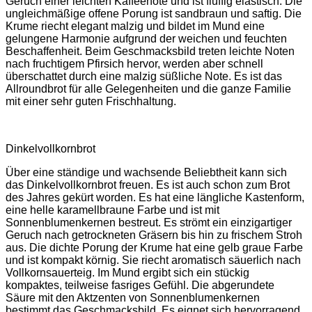
Geruch einer leichten Kaffeenote und ist fluffig elastisch. Die
ungleichmäßige offene Porung ist sandbraun und saftig. Die
Krume riecht elegant malzig und bildet im Mund eine
gelungene Harmonie aufgrund der weichen und feuchten
Beschaffenheit. Beim Geschmacksbild treten leichte Noten
nach fruchtigem Pfirsich hervor, werden aber schnell
überschattet durch eine malzig süßliche Note. Es ist das
Allroundbrot für alle Gelegenheiten und die ganze Familie
mit einer sehr guten Frischhaltung.
Dinkelvollkornbrot
Über eine ständige und wachsende Beliebtheit kann sich
das Dinkelvollkornbrot freuen. Es ist auch schon zum Brot
des Jahres gekürt worden. Es hat eine längliche Kastenform,
eine helle karamellbraune Farbe und ist mit
Sonnenblumenkernen bestreut. Es strömt ein einzigartiger
Geruch nach getrockneten Gräsern bis hin zu frischem Stroh
aus. Die dichte Porung der Krume hat eine gelb graue Farbe
und ist kompakt körnig. Sie riecht aromatisch säuerlich nach
Vollkornsauerteig. Im Mund ergibt sich ein stückig
kompaktes, teilweise fasriges Gefühl. Die abgerundete
Säure mit den Aktzenten von Sonnenblumenkernen
bestimmt das Geschmacksbild. Es eignet sich hervorragend