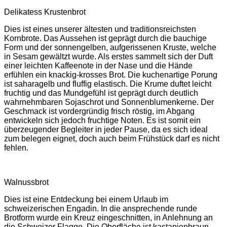
Delikatess Krustenbrot
Dies ist eines unserer ältesten und traditionsreichsten
Kornbrote. Das Aussehen ist geprägt durch die bauchige
Form und der sonnengelben, aufgerissenen Kruste, welche
in Sesam gewältzt wurde. Als erstes sammelt sich der Duft
einer leichten Kaffeenote in der Nase und die Hände
erfühlen ein knackig-krosses Brot. Die kuchenartige Porung
ist saharagelb und fluffig elastisch. Die Krume duftet leicht
fruchtig und das Mundgefühl ist geprägt durch deutlich
wahrnehmbaren Sojaschrot und Sonnenblumenkerne. Der
Geschmack ist vordergründig frisch röstig, im Abgang
entwickeln sich jedoch fruchtige Noten. Es ist somit ein
überzeugender Begleiter in jeder Pause, da es sich ideal
zum belegen eignet, doch auch beim Frühstück darf es nicht
fehlen.
Walnussbrot
Dies ist eine Entdeckung bei einem Urlaub im
schweizerischen Engadin. In die ansprechende runde
Brotform wurde ein Kreuz eingeschnitten, in Anlehnung an
die Schweizer Flagge. Die Oberfläche ist kastanienbraun