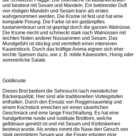
und bestreut mit Sesam und Mandeln. Ein betörender Duft
von röstigen Mandeln und Sesam kann als erstes
wahrgenommen werden. Die Krume ist fest und hat eine
kompakte Porung. Die Farbe ist ein gedämpftes
kastanienbraun und ist geprägt durch die ganzen Walnüsse.
Die Krume riecht und schmeckt stark nach Walnüssen mit
leichten Noten anderer Nussaromen und Sesam. Das
Mundgefühl ist stückig und vermittelt einen intensiven
Kaueindruck. Durch das kräftige Aroma eignen sich eher
leichte Speisen dazu, wie z. B. milde Käsesorten, Honig oder
sommerliche Salate.
Goldkruste
Dieses Brot bedient die Sehnsucht nach meisterlicher
Bäckerqualität. Hier sind alle traditionellen Vorteigstufen
enthalten. Durch den Einsatz von Roggensauerteig und
einem Kochstück erreichen wir einen säuerlichen
Geschmack und eine lange Frischhaltung. Es hat eine
handgeformte runde und rustikale Brotform, welche
gelbbraun genetzt ist und mit Sesam und Kürbiskernen
bestreut wurde. Als erstes nimmt die Nase den Geruch von
stark geröstetem Sesam war, die Finger ertasten eine