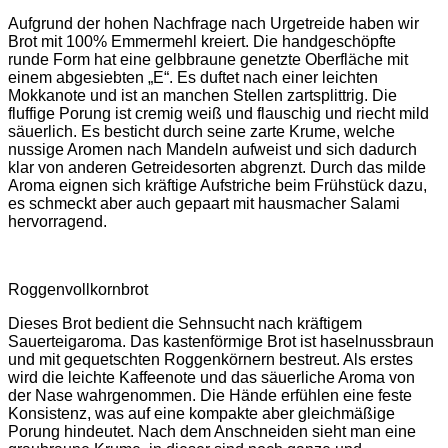
Aufgrund der hohen Nachfrage nach Urgetreide haben wir
Brot mit 100% Emmermehl kreiert. Die handgeschöpfte
runde Form hat eine gelbbraune genetzte Oberfläche mit
einem abgesiebten „E“. Es duftet nach einer leichten
Mokkanote und ist an manchen Stellen zartsplittrig. Die
fluffige Porung ist cremig weiß und flauschig und riecht mild
säuerlich. Es besticht durch seine zarte Krume, welche
nussige Aromen nach Mandeln aufweist und sich dadurch
klar von anderen Getreidesorten abgrenzt. Durch das milde
Aroma eignen sich kräftige Aufstriche beim Frühstück dazu,
es schmeckt aber auch gepaart mit hausmacher Salami
hervorragend.
Roggenvollkornbrot
Dieses Brot bedient die Sehnsucht nach kräftigem
Sauerteigaroma. Das kastenförmige Brot ist haselnussbraun
und mit gequetschten Roggenkörnern bestreut. Als erstes
wird die leichte Kaffeenote und das säuerliche Aroma von
der Nase wahrgenommen. Die Hände erfühlen eine feste
Konsistenz, was auf eine kompakte aber gleichmäßige
Porung hindeutet. Nach dem Anschneiden sieht man eine