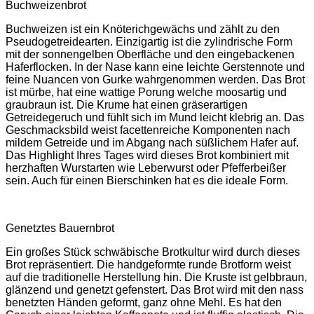
Buchweizenbrot
Buchweizen ist ein Knöterichgewächs und zählt zu den
Pseudogetreidearten. Einzigartig ist die zylindrische Form
mit der sonnengelben Oberfläche und den eingebackenen
Haferflocken. In der Nase kann eine leichte Gerstennote und
feine Nuancen von Gurke wahrgenommen werden. Das Brot
ist mürbe, hat eine wattige Porung welche moosartig und
graubraun ist. Die Krume hat einen gräserartigen
Getreidegeruch und fühlt sich im Mund leicht klebrig an. Das
Geschmacksbild weist facettenreiche Komponenten nach
mildem Getreide und im Abgang nach süßlichem Hafer auf.
Das Highlight Ihres Tages wird dieses Brot kombiniert mit
herzhaften Wurstarten wie Leberwurst oder Pfefferbeißer
sein. Auch für einen Bierschinken hat es die ideale Form.
Genetztes Bauernbrot
Ein großes Stück schwäbische Brotkultur wird durch dieses
Brot repräsentiert. Die handgeformte runde Brotform weist
auf die traditionelle Herstellung hin. Die Kruste ist gelbbraun,
glänzend und genetzt gefenstert. Das Brot wird mit den nass
benetzten Händen geformt, ganz ohne Mehl. Es hat den