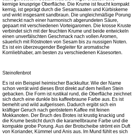
kernige knusprige Oberfläche. Die Krume ist feucht kompakt
kernig, ist geprägt durch die Sesamsaaten und Kürbiskerne
und wirkt insgesamt sandbraun. Die ungleichmäßige Porung
schmeckt nach einer harmonisch abgerundeten Säure,
gepaart mit verschiedenen Vorteigaromen. Die krosse Kruste
verbindet sich mit der feuchten Krume und beide entwickeln
einen unverfälschten Geschmack nach vollen Aromen,
säuerlich mit Röstnoten von Sesam bis zu nussigen Noten.
Es ist ein überzeugender Begleiter für aromatische
Kornliebhaber, am besten zu verschiedenen Käsesorten.
Steinofenbrot
Es ist ein Beispiel heimischer Backkultur. Wie der Name
schon verrät wird dieses Brot direkt auf dem heißen Stein
gebacken. Die Form ist rustikal rund, die Oberfläche zeichnet
sich durch eine dunkle bis kaffeebraune Farbe aus. Es ist
bemehlt und wild aufgerissen. Dadurch ergibt sich ein
kräftiger Geruch nach geröstetem Kaffee mit feinen
Mokkanoten. Der Bruch des Brotes ist krustig knackig und
die Krume besticht durch die karamellbraune Farbe und die
kompakte grobe Porung. Aus der Brotscheibe strömt ein Duft
von Koriander, Kümmel und Anis aus. Im Mund fühlt es sich